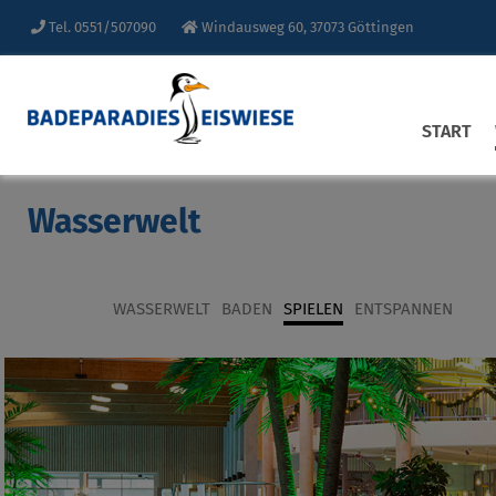
Tel. 0551/507090
Windausweg 60, 37073 Göttingen
START
Wasserwelt
WASSERWELT
BADEN
SPIELEN
ENTSPANNEN