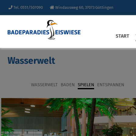
Tel. 0551/507090
Windausweg 60, 37073 Göttingen
START
Wasserwelt
WASSERWELT
BADEN
SPIELEN
ENTSPANNEN