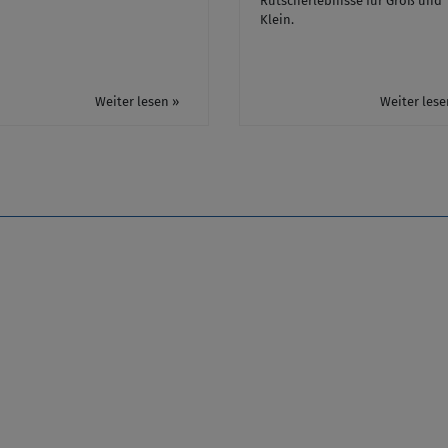
Rutscherlebnisse für Groß und
Klein.
Weiter lesen »
Weiter lese