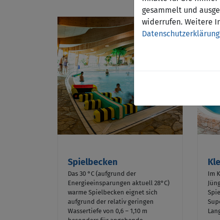
gesammelt und ausgew
widerrufen. Weitere I
Datenschutzerklärung
Spielbecken
Kl
Das 30 °C (aufgrund der
Im K
Energieeinsparungen aktuell 28°C)
Jün
warme Spielbecken eignet sich
Spi
aufgrund der relativ geringen
Supe
Wassertiefe von 0,6 – 1,10 m
Lan