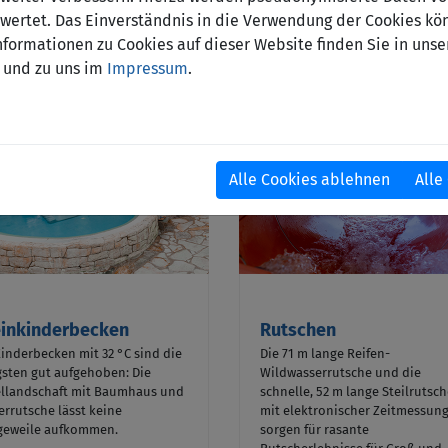
ertet. Das Einverständnis in die Verwendung der Cookies kön
nformationen zu Cookies auf dieser Website finden Sie in unse
und zu uns im
Impressum
.
Alle Cookies ablehnen
Alle
einkinderbecken
Rutschen
inderbecken mit 32 °C sind die
Die 71 m lange Reifen-
gsten gut aufgehoben: Die
Wildwasserrutsche und die
ellandschaft mit Baumhaus und
schnelle, 52 m lange Steilrutsc
rrutsche lässt keine
mit elektronischer Zeitmessun
geweile aufkommen.
sorgen für rasante