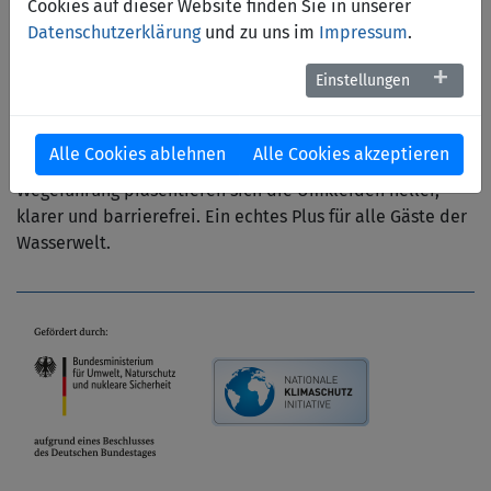
Cookies auf dieser Website finden Sie in unserer
Außenbereich ein
Datenschutzerklärung
und zu uns im
Impressum
.
großzügiges neues
Solebecken entstanden – ganzjährig nutzbar und mit
Einstellungen
Blick ins Grüne.
Auch der Umkleidebereich wurde rundum erneuert: Mit
Alle Cookies ablehnen
Alle Cookies akzeptieren
neuen Fliesen, modernen Farben und verbesserter
Wegeführung präsentieren sich die Umkleiden heller,
klarer und barrierefrei. Ein echtes Plus für alle Gäste der
Wasserwelt.