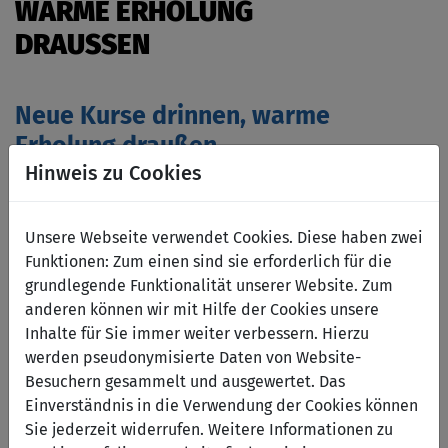
WARME ERHOLUNG
DRAUSSEN
Neue Kurse drinnen, warme
Erholung draußen
Hinweis zu Cookies
November 6, 2025
Durch den Umbau unseres
Unsere Webseite verwendet Cookies. Diese haben zwei
bisherigen Solebeckens zu
Funktionen: Zum einen sind sie erforderlich für die
einem modernen
grundlegende Funktionalität unserer Website. Zum
Kursbecken haben wir Platz
anderen können wir mit Hilfe der Cookies unsere
geschaffen für noch mehr
Inhalte für Sie immer weiter verbessern. Hierzu
Schwimm- und
werden pseudonymisierte Daten von Website-
Aquafitnesskurse. Damit
Besuchern gesammelt und ausgewertet. Das
niemand auf das wohlig-
Einverständnis in die Verwendung der Cookies können
warme Salzwasser
Sie jederzeit widerrufen. Weitere Informationen zu
verzichten muss, ist nun im